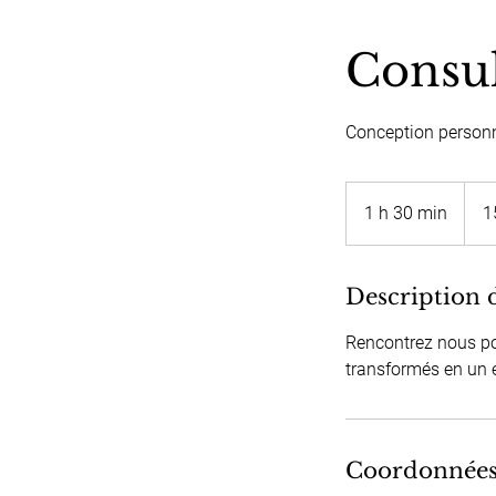
Consul
Conception personna
150
euros
1 h 30 min
1
1
3
0
m
Description 
i
Rencontrez nous po
n
transformés en un 
Coordonnée