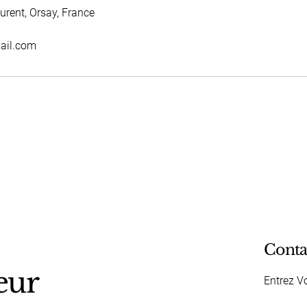
urent, Orsay, France
ail.com
Conta
eur
Entrez V