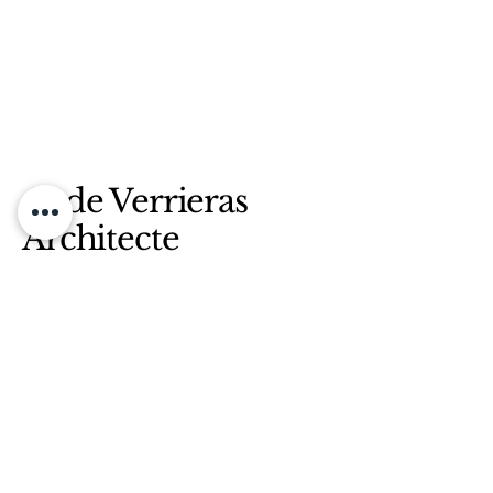
Aude Verrieras
Architecte
d'Interieur
06 43 78 92 43
aude.verrieras@gmail.com
34 avenue Saint Laurent
91400 Orsay